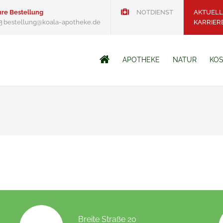
hre Bestellung
NOTDIENST
AKTUELL
bestellung@koala-apotheke.de
KARRIER
APOTHEKE
NATUR
KOS
Breite Straße 20