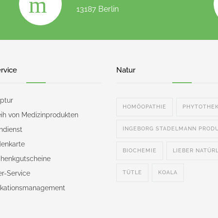
13187 Berlin
rvice
Natur
ptur
HOMÖOPATHIE
PHYTOTHE
eih von Medizinprodukten
ndienst
INGEBORG STADELMANN PROD
enkarte
BIOCHEMIE
LIEBER NATÜR
henkgutscheine
er-Service
TÜTLE
KOALA
kationsmanagement