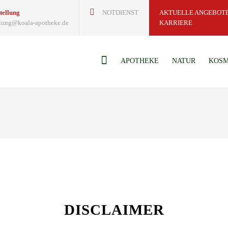
tellung
NOTDIENST
AKTUELLE ANGEBOT
lung@koala-apotheke.de
KARRIERE
APOTHEKE
NATUR
KOSM
DISCLAIMER