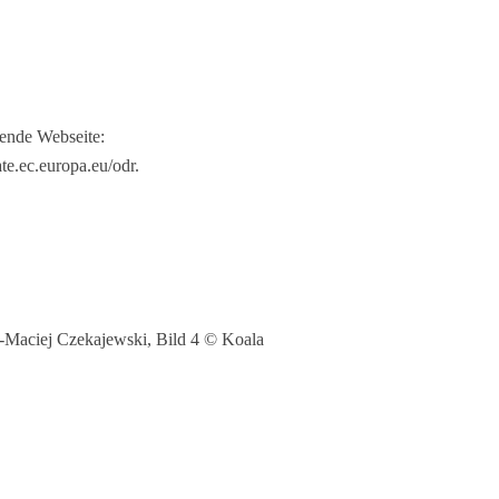
gende Webseite:
ate.ec.europa.eu/odr.
-Maciej Czekajewski, Bild 4 © Koala