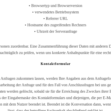
• Browsertyp und Browserversion
• verwendetes Betriebssystem
• Referrer URL
• Hostname des zugreifenden Rechners
• Uhrzeit der Serveranfrage
ersonen zuordenbar. Eine Zusammenführung dieser Daten mit anderen 
 nachträglich zu prüfen, wenn uns konkrete Anhaltspunkte für eine rec
Kontaktformular
 Anfragen zukommen lassen, werden Ihre Angaben aus dem Anfrageform
beitung der Anfrage und für den Fall von Anschlussfragen bei uns ges
ten werden gelöscht, sobald sie für die Erreichung des Zweckes ihrer 
der Eingabemaske des Kontaktformulars und diejenigen, die per E-Mai
on mit dem Nutzer beendet ist. Beendet ist die Konversation dann, w
lässt, dass der betroffene Sachverhalt abschließend geklärt ist.