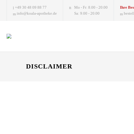
+49 30 48 09 88 77
Mo - Fr: 8.00 - 20.00
Ihre Bes
info@koala-apotheke.de
Sa: 9.00 - 20.00
bestel
DISCLAIMER