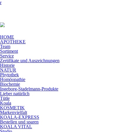
HOME
APOTHEKE
Team
Sortiment
Service
Zertifikate und Auszeichnungen
Historie
NATUR
Phytothek
Homöopathie
Biochemie
Ingeborg-Stadelmann-Produkte
Lieber natürlich
Tütle
Koala
KOSMETIK
Markenvielfalt
KOALA-EXPRESS
Bestellen und sparen
KOALA VITAL
Studio